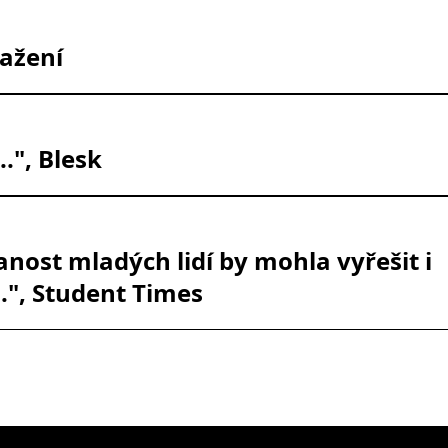
tažení
..", Blesk
ost mladých lidí by mohla vyřešit i
..", Student Times