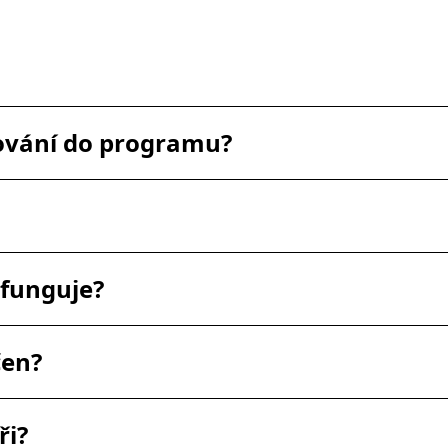
šování do programu?
 funguje?
čen?
ři?